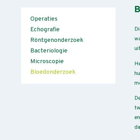
B
Operaties
Di
Echografie
wa
Röntgenonderzoek
ui
Bacteriologie
Microscopie
He
Bloedonderzoek
hu
me
De
tw
en
da