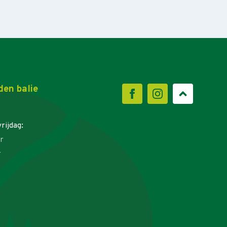
den balie
rijdag:
r
r