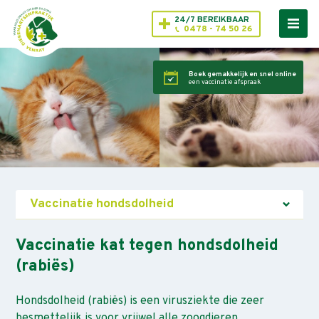
24/7 BEREIKBAAR
0478 - 74 50 26
Boek gemakkelijk en snel online
een vaccinatie afspraak
Vaccinatie hondsdolheid
Vaccinatie kat tegen hondsdolheid
(rabiës)
Hondsdolheid (rabiës) is een virusziekte die zeer
besmettelijk is voor vrijwel alle zoogdieren.