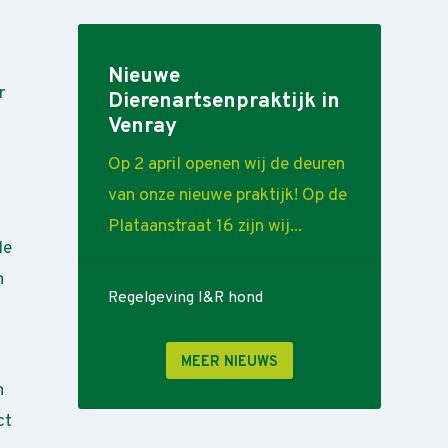
Nieuwe
r
Dierenartsenpraktijk in
Venray
Op 2 april openen wij de deuren
van onze nieuwe praktijk! Op de
Plataanstraat 16 zijn wij...
de
n
Regelgeving I&R hond
MEER NIEUWS
n
ct