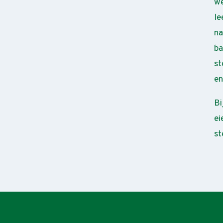
we
le
na
ba
st
en
Bi
ei
st