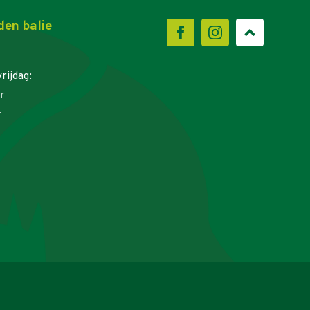
den balie
rijdag:
r
r