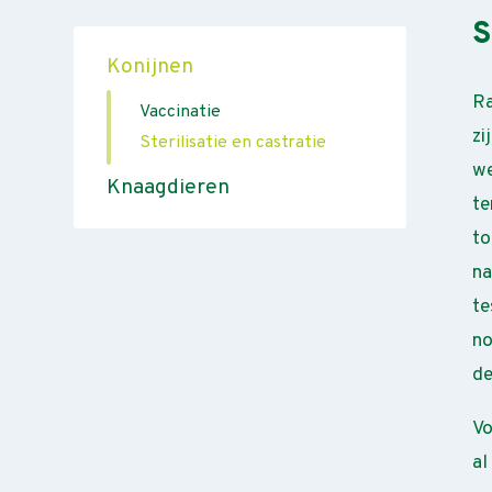
S
Konijnen
Ra
Vaccinatie
zi
Sterilisatie en castratie
we
Knaagdieren
te
to
na
te
no
de
Vo
al