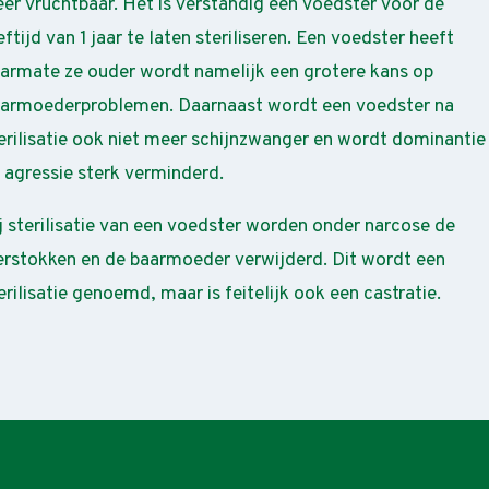
er vruchtbaar. Het is verstandig een voedster vóór de
eftijd van 1 jaar te laten steriliseren. Een voedster heeft
armate ze ouder wordt namelijk een grotere kans op
armoederproblemen. Daarnaast wordt een voedster na
erilisatie ook niet meer schijnzwanger en wordt dominantie
 agressie sterk verminderd.
j sterilisatie van een voedster worden onder narcose de
erstokken en de baarmoeder verwijderd. Dit wordt een
erilisatie genoemd, maar is feitelijk ook een castratie.